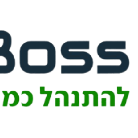
דלג
לתוכן